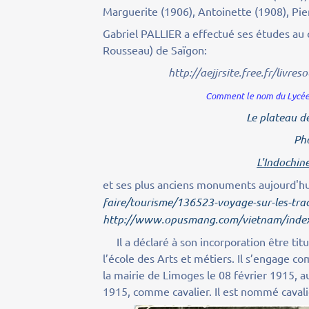
Marguerite (1906), Antoinette (1908), Pie
Gabriel PALLIER a effectué ses études au 
Rousseau) de Saïgon:
http://aejjrsite.free.fr/liv
Comment le nom du Lycée 
Le plateau d
Ph
L'Indochine
et ses plus anciens monuments aujourd'h
faire/tourisme/136523-voyage-sur-les-trac
http://www.opusmang.com/vietnam/index
Il a déclaré à son incorporation être titu
l’école des Arts et métiers. Il s’engage c
la mairie de Limoges le 08 février 1915, a
1915, comme cavalier. Il est nommé cavalie