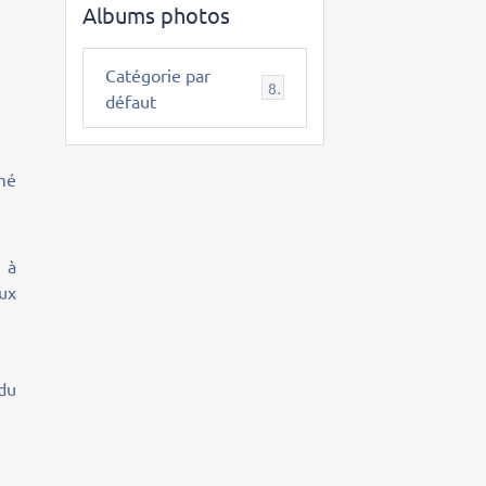
Albums photos
Catégorie par
8
défaut
mé
 à
ux
 du