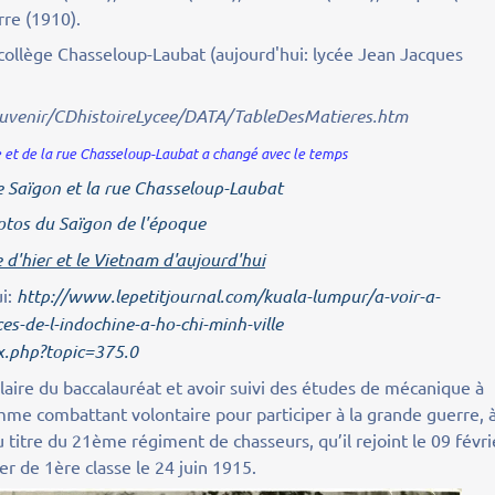
rre (1910).
collège Chasseloup-Laubat (aujourd'hui: lycée Jean Jacques
resouvenir/CDhistoireLycee/DATA/TableDesMatieres.htm
et de la rue Chasseloup-Laubat a changé avec le temps
e Saïgon et la rue Chasseloup-Laubat
otos du Saïgon de l'époque
 d'hier et le Vietnam d'aujourd'hui
ui:
http://www.lepetitjournal.com/kuala-lumpur/a-voir-a-
es-de-l-indochine-a-ho-chi-minh-ville
.php?topic=375.0
laire du baccalauréat et avoir suivi des études de mécanique à
omme combattant volontaire pour participer à la grande guerre, 
u titre du 21ème régiment de chasseurs, qu’il rejoint le 09 févri
r de 1ère classe le 24 juin 1915.