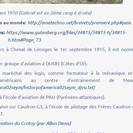
ers 1910 (Gabriel est au 2ème rang à droite)
és au monde
:
http://aviatechno.net/brevets/premiere.php#paix
ns:
https://www.gutenberg.org/files/34815/34815-h/34815-
h.htm#Page_73
s à Cheval de Limoges le 1er septembre 1915, il est nom
 1er groupe d’aviation à DIJON (Côtes d’Or).
de maréchal des logis, comme formateur à la mécanique et
ers américains au centre d'entrainement de Mea
rica02seym/historyofamerica02seym_djvu.txt
)
à l’école d’aviation de PAU (Pyrénées-atlantiques).
’avion sur Caudron G3, à l’école de pilotage des Frères Caudron
7.
aviation du Crotoy (par Albin Denis)