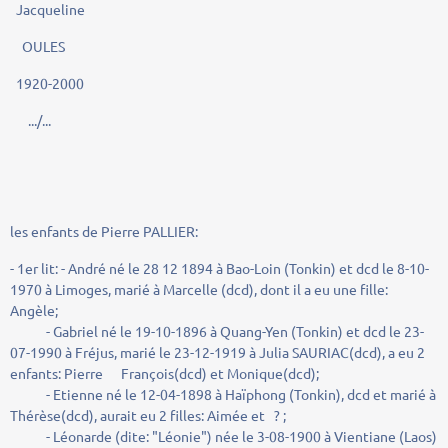
Jacqueline
OULES
1920-2000
.../...
les enfants de Pierre PALLIER:
- 1er lit: - André né le 28 12 1894 à Bao-Loin (Tonkin) et dcd le 8-10-
1970 à Limoges, marié à Marcelle (dcd), dont il a eu une fille:
Angèle;
- Gabriel né le 19-10-1896 à Quang-Yen (Tonkin) et dcd le 23-
07-1990 à Fréjus, marié le 23-12-1919 à Julia SAURIAC(dcd), a eu 2
enfants: Pierre François(dcd) et Monique(dcd);
- Etienne né le 12-04-1898 à Haïphong (Tonkin), dcd et marié à
Thérèse(dcd), aurait eu 2 filles: Aimée et ? ;
- Léonarde (dite: "Léonie") née le 3-08-1900 à Vientiane (Laos)