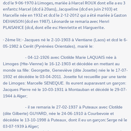
dcd le 9-06-1970 à Limoges, mariée à Marcel ROUX dont elle a eu 3
enfants: Marcel (dcd à 20ans), Jacqueline (dcd en juin 2103) et
Marcelle née en 1932 et dcd le 2-12-2012 qui a été mariée à Gaston
DEMAISON (dcd en 1987). Léonarde se remaria avec Henri
PLAISANCE (dcd, dont elle eu: Henriette et Marguerite.
- 2ème lit: -
Jacques né le 2-10-1903 à Vientiane (Laos) et dcd le 6-
05-1982 à Cerêt (Pyrénées Orientales), marié le:
-
04-12-1926 avec
Clotilde Marie LAQUAIS née à
Limoges (Hte-Vienne) le 16-12-1903 et
décédée en mettant au
monde sa fille: Georgette, Geneviève (dite Josette) née le le 17-07-
1932 et décédée le 03-04-2011. Josette fut recueillie par une tante
de Limoges: Marcelle SENEQUE. Ils eurent auparavant un garçon:
Jacques Pierre né le 10-03-1931 à Montauban et décédé le 29-07-
1944 à Alger;
- il se remaria le 27-02-1937 à Puteaux avec Clotilde
(dite Gilberte) GUYARD, née le 24-06-1910 à Courbevoie et
dont il eu un garçon: Serge né le
décédée le 13-10-1998 à Puteaux,
03-07-1939 à Alger;