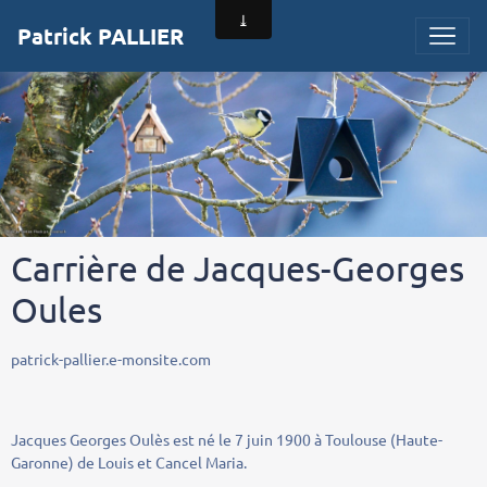
Patrick PALLIER
Carrière de Jacques-Georges
Oules
patrick-pallier.e-monsite.com
Jacques Georges Oulès est né le 7 juin 1900 à Toulouse (Haute-
Garonne) de Louis et Cancel Maria.